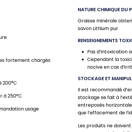
NATURE CHIMIQUE DU 
Graisse minérale obten
savon Lithium pur
ure
RENSEIGNEMENTS TOX
Pas d’intoxication a
Cependant la toxi
mes fortement chargés
nocive en cas d’irri
STOCKAGE ET MANIPU
200°C
Il est recommandé d’en
r à 250°C
stockage se fait à l’ext
entreposés horizontalem
ation usage
que l’effacement de l’id
Les produits ne doivent