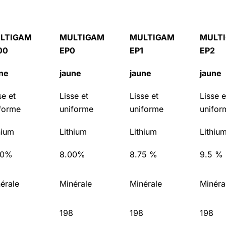
LTIGAM
MULTIGAM
MULTIGAM
MULT
00
EP0
EP1
EP2
ne
jaune
jaune
jaune
se et
Lisse et
Lisse et
Lisse e
forme
uniforme
uniforme
unifor
hium
Lithium
Lithium
Lithiu
00%
8.00%
8.75 %
9.5 %
érale
Minérale
Minérale
Minéra
8
198
198
198