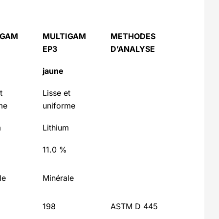
IGAM
MULTIGAM
METHODES
EP3
D’ANALYSE
jaune
t
Lisse et
me
uniforme
m
Lithium
11.0 %
le
Minérale
198
ASTM D 445