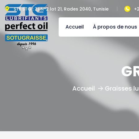
STE STG : Z.I N°2 lot 21, Rades 2040, Tunisie
+2
Accueil
À propos de nous
GR
Graisses lu