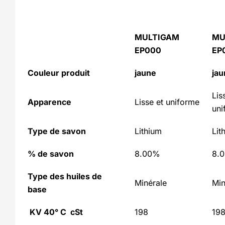
MULTIGAM
MU
EP000
EP
Couleur produit
jaune
jau
Lis
Apparence
Lisse et uniforme
uni
Type de savon
Lithium
Lit
% de savon
8.00%
8.
Type des huiles de
Minérale
Min
base
KV 40° C cSt
198
19