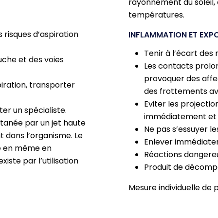
rayonnement du soleil, à
températures.
s risques d’aspiration
INFLAMMATION ET EXP
Tenir à l’écart des
ouche et des voies
Les contacts prolo
provoquer des affe
piration, transporter
des frottements av
Eviter les projectio
er un spécialiste.
immédiatement et 
utanée par un jet haute
Ne pas s’essuyer le
it dans l’organisme. Le
Enlever immédiatem
me en même en
Réactions dangereu
iste par l’utilisation
Produit de décomp
Mesure individuelle de p