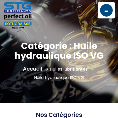
Catégorie :
Huile
hydraulique ISO VG
Huiles lubrifiantes
Huile hydraulique ISO VG
Nos Catégories