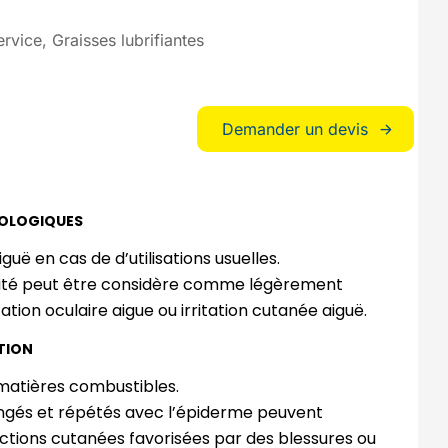
ervice
Graisses lubrifiantes
Demander un devis
COLOGIQUES
iguë en cas de d’utilisations usuelles.
cité peut être considère comme légèrement
tation oculaire aigue ou irritation cutanée aiguë.
TION
 matières combustibles.
ngés et répétés avec l’épiderme peuvent
ctions cutanées favorisées par des blessures ou