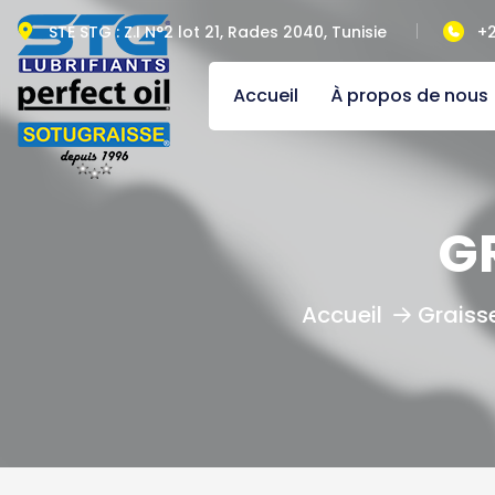
STE STG : Z.I N°2 lot 21, Rades 2040, Tunisie
+2
Accueil
À propos de nous
G
Graisse