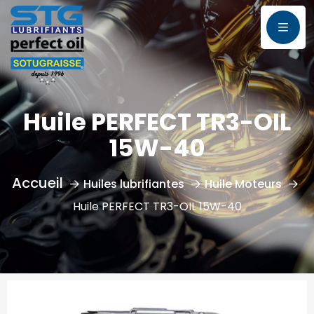
Huile PERFECT TR3-OIL
15W-40
Huiles lubrifiantes
Huile Moteurs
Huile PERFECT TR3-OIL 15W-40